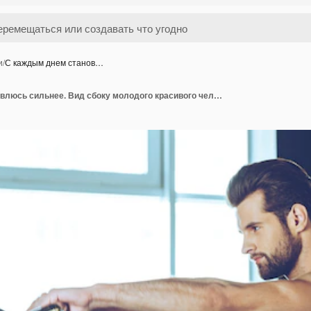
и
/
С каждым днем станов…
С каждым днем становлюсь сильнее. Вид сбоку молодого красивого человека в спортивной одежде, тренирующегося с гирями в тренажерном зале