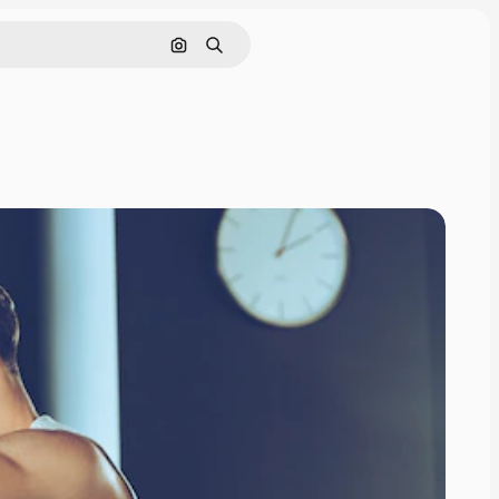
Поиск по изображению
Поиск