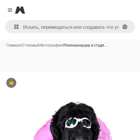
Magnific
Close menu
Поиск 
Главная
/
Стоковый
/
Фотографии
/
Ризеншнауцер в студи…
Премиум