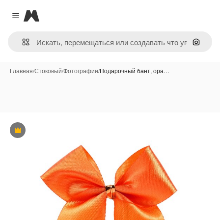
Magnific
Close menu
Поиск 
Главная
/
Стоковый
/
Фотографии
/
Подарочный бант, ора…
Премиум