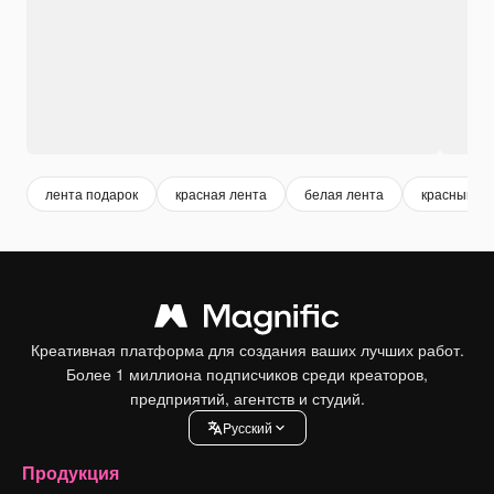
лента подарок
красная лента
белая лента
красный по
Креативная платформа для создания ваших лучших работ.
Более 1 миллиона подписчиков среди креаторов,
предприятий, агентств и студий.
Pусский
Продукция