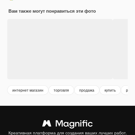
Вам также могут понравиться эти фото
интернет магазин
торговля
продажа
купить
розн
Креативная платформа для создания ваших лучших работ.