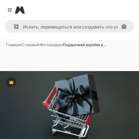
Magnific
Close menu
Поиск 
Главная
/
Стоковый
/
Фотографии
/
Подарочная коробка в…
Премиум