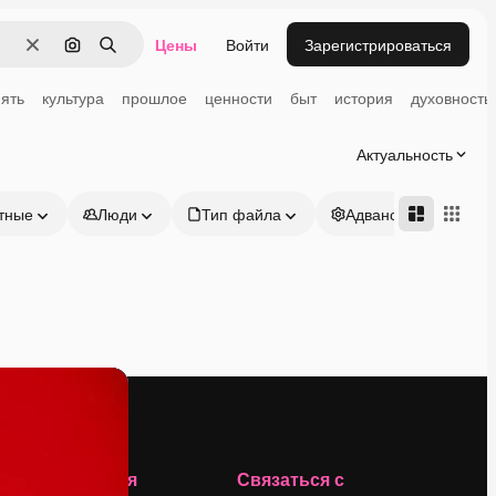
Цены
Войти
Зарегистрироваться
Очистить
Поиск по изображению
Поиск
ять
культура
прошлое
ценности
быт
история
духовность
Актуальность
тные
Люди
Тип файла
Адвансд
Компания
Связаться с