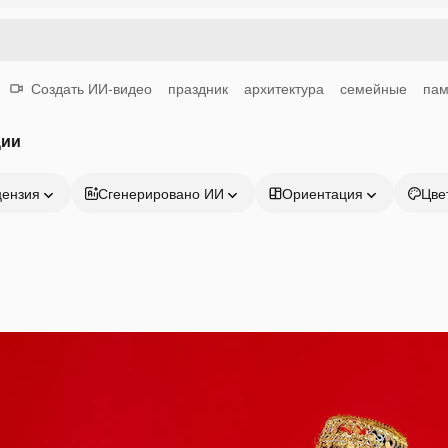
Создать ИИ-видео
праздник
архитектура
семейные
пам
ции
цензия
Сгенерировано ИИ
Ориентация
Цве
Продукция
Начать