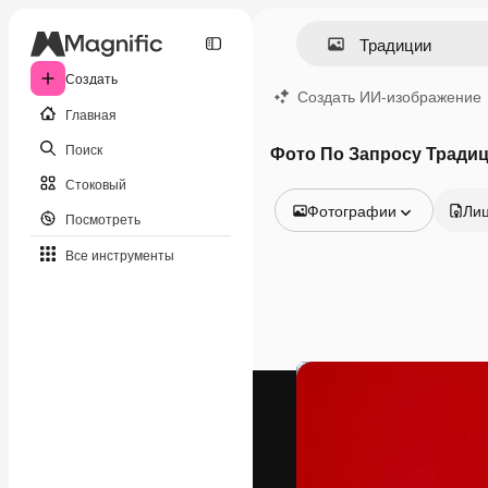
Создать
Создать ИИ-изображение
Главная
Поиск
Фото По Запросу Тради
Стоковый
Фотографии
Ли
Посмотреть
Все изображения
Все инструменты
Векторы
Иллюстрации
Фотографии
PSD
Шаблоны
Мокапы
Видео
Видеоролик
Моушн-дизайн
Видеошаблоны
Иконки
3D-модели
Шрифты