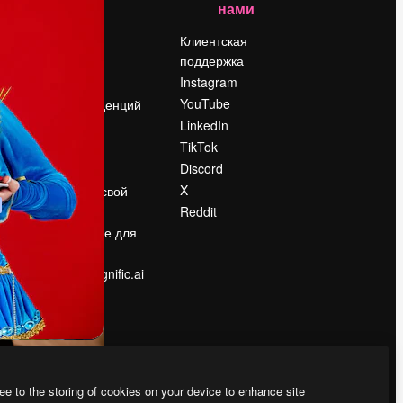
нами
Цены
о
О нас
Клиентская
поддержка
Reviews
Instagram
Вакансии
YouTube
Поиск тенденций
LinkedIn
Блог
TikTok
События
Discord
Slidesgo
ости
X
Продайте свой
контент
Reddit
в
Помещение для
прессы
Ищете magnific.ai
ee to the storing of cookies on your device to enhance site