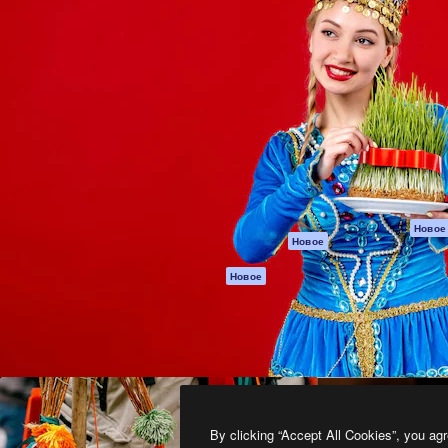
атформа для создания
Spaces
Academy
работ. Более 1 миллиона
ИИ-помощник
Документация п
реди креаторов,
Пакету ИИ
Генератор
гентств и студий.
изображений ИИ
Служба
поддержки
Генератор видео
ИИ
Условия и
положения
Генератор голоса
на основе ИИ
Политика
конфиденциальн
Стоковый контент
Оригиналы
MCP для
Новое
Новое
Claude/ChatGPT
Политика файло
cookie
Агенты
Новое
Центр доверия
API
Партнеры
Мобильное
приложение
Предприятие
Все инструменты
Magnific
By clicking “Accept All Cookies”, you agr