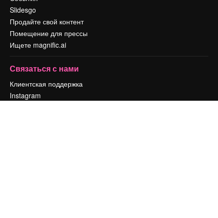
Slidesgo
Продайте свой контент
Помещение для прессы
Ищете magnific.ai
Связаться с нами
Клиентская поддержка
Instagram
YouTube
LinkedIn
TikTok
Discord
X
Reddit
Copyright © 2010-
2026
Freepik Company S.L.U.
Все права защищены
.