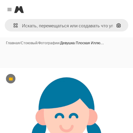
Magnific
Close menu
Поиск 
Главная
/
Стоковый
/
Фотографии
/
Девушка Плоская Иллю…
Премиум