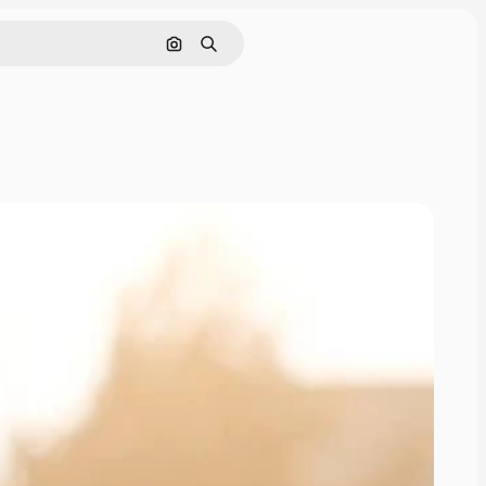
Поиск по изображению
Поиск