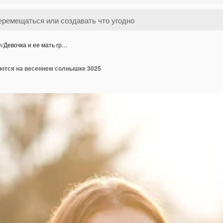
и
/
Девочка и ее мать гр…
еются на весеннем солнышке 3025