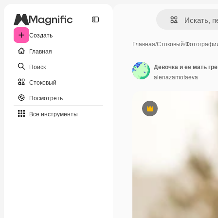
Создать
Главная
/
Стоковый
/
Фотографи
Главная
Поиск
Девочка и ее мать гр
alenazamotaeva
Стоковый
Посмотреть
Премиум
Все инструменты