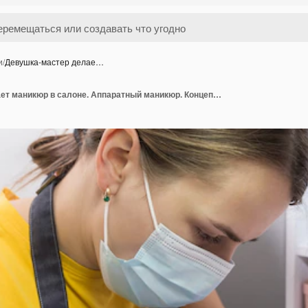
и
/
Девушка-мастер делае…
Девушка-мастер делает маникюр в салоне. Аппаратный маникюр. Концепция ухода за ногтями.