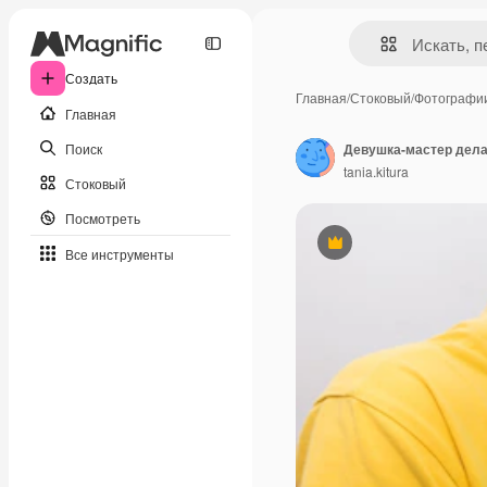
Создать
Главная
/
Стоковый
/
Фотографи
Главная
Поиск
tania.kitura
Стоковый
Посмотреть
Премиум
Все инструменты