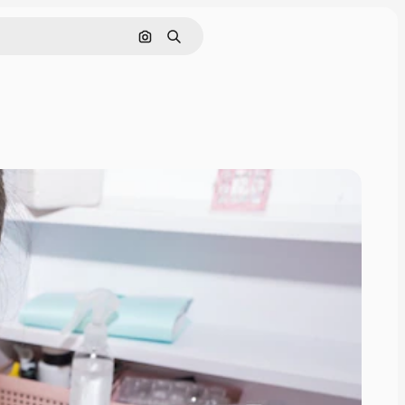
Поиск по изображению
Поиск