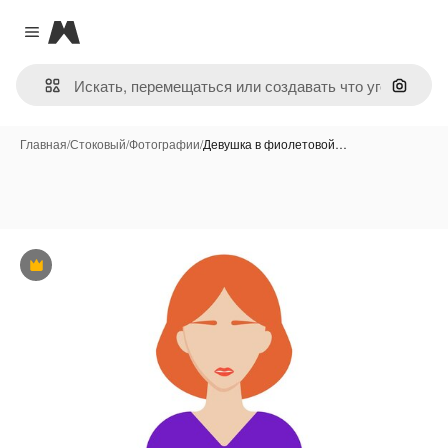
Magnific
Close menu
Поиск 
Главная
/
Стоковый
/
Фотографии
/
Девушка в фиолетовой…
Премиум