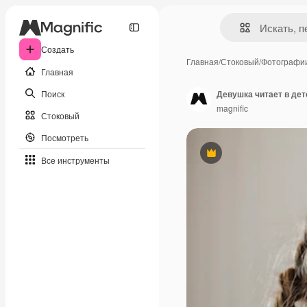
Создать
Главная
/
Стоковый
/
Фотографи
Главная
Поиск
Девушка читает в дет
magnific
Стоковый
Посмотреть
Премиум
Все инструменты