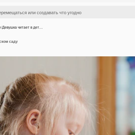
и
/
Девушка читает в дет…
ском саду