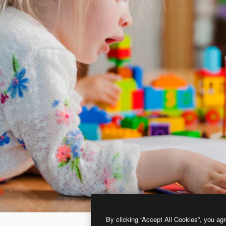
By clicking “Accept All Cookies”, you agr