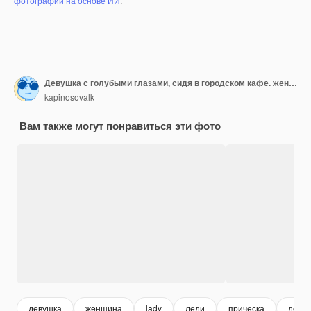
фотографий на основе ИИ
.
Девушка с голубыми глазами, сидя в городском кафе. женщина с коричневой волнистой прической. Концепция образа жизни.
kapinosovalk
Вам также могут понравиться эти фото
девушка
женщина
lady
леди
прическа
девуш