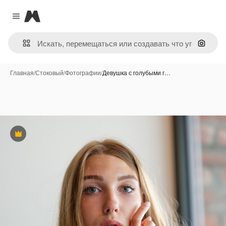
Magnific
Close menu
Поиск 
Главная
/
Стоковый
/
Фотографии
/
Девушка с голубыми г…
Премиум