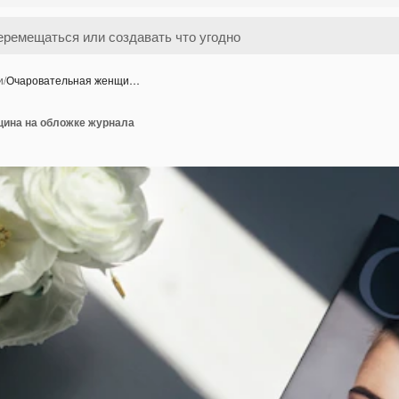
и
/
Очаровательная женщи…
ина на обложке журнала