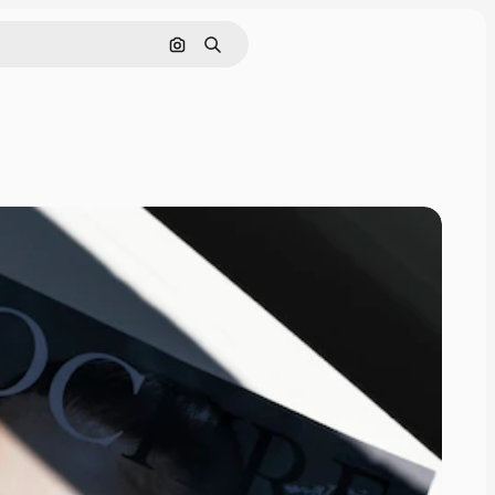
Поиск по изображению
Поиск