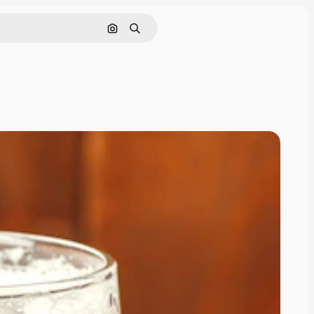
Поиск по изображению
Поиск