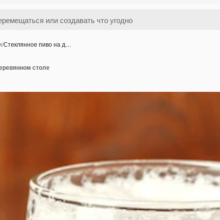
и
/
Стеклянное пиво на д…
деревянном столе