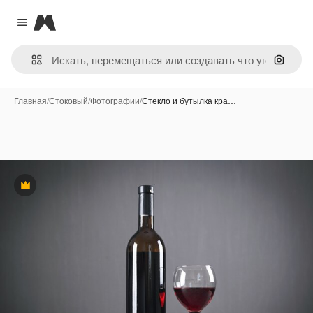
Magnific
Close menu
Поиск 
Главная
/
Стоковый
/
Фотографии
/
Стекло и бутылка кра…
Премиум