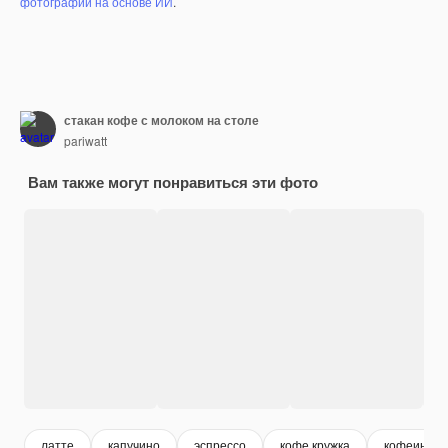
фотографий на основе ИИ
.
стакан кофе с молоком на столе
pariwatt
Вам также могут понравиться эти фото
латте
капучино
эспрессо
кофе кружка
кофеин