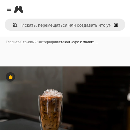
Magnific
Close menu
Поиск 
Главная
/
Стоковый
/
Фотографии
/
стакан кофе с молоко…
Премиум