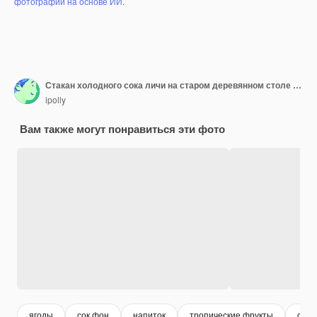
фотографий на основе ИИ
.
Стакан холодного сока личи на старом деревянном столе в деревенском стиле
ipolly
Вам также могут понравиться эти фото
ягоды
сок фон
напиток
тропические фрукты
сок