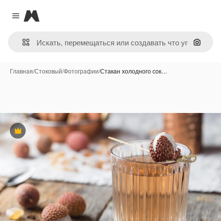
Magnific
Close menu
Поиск 
Главная
/
Стоковый
/
Фотографии
/
Стакан холодного сок…
Премиум