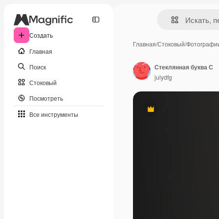
Создать
Главная
/
Стоковый
/
Фотографи
Главная
Поиск
Стеклянная буква С
julydfg
Стоковый
Посмотреть
Премиум
Все инструменты