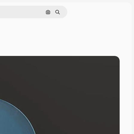
Поиск по изображению
Поиск