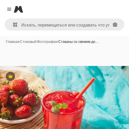
Magnific
Close menu
Поиск 
Главная
/
Стоковый
/
Фотографии
/
Стаканы со свежим до…
Премиум