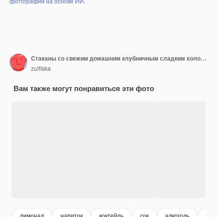
фотографий на основе ИИ
.
Стаканы со свежим домашним клубничным сладким холодным чаем
zulfiska
Вам также могут понравиться эти фото
лимонад
напиток
коктейль
сок
алкоголь
чай