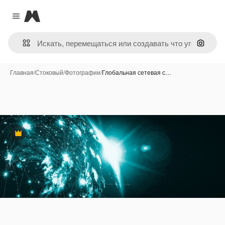
Magnific
Close menu
Поиск 
Главная
/
Стоковый
/
Фотографии
/
Глобальная сетевая с…
Премиум