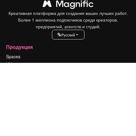
Креативная платформа для создания ваших лучших работ.
Более 1 миллиона подписчиков среди креаторов,
предприятий, агентств и студий.
Pусский
Продукция
Spaces
ИИ-помощник
Генератор изображений ИИ
Генератор видео ИИ
Генератор голоса на основе ИИ
Стоковый контент
MCP для Claude/ChatGPT
Новое
Агенты
Новое
API
Мобильное приложение
Все инструменты Magnific