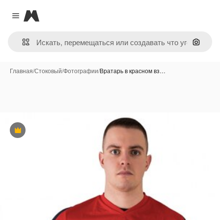
Magnific
Close menu
Поиск 
Главная
/
Стоковый
/
Фотографии
/
Вратарь в красном вз…
Премиум