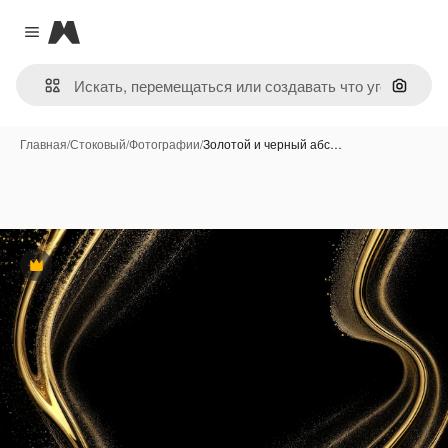
Magnific
Close menu
Поиск 
Главная
/
Стоковый
/
Фотографии
/
Золотой и черный абс…
Премиум