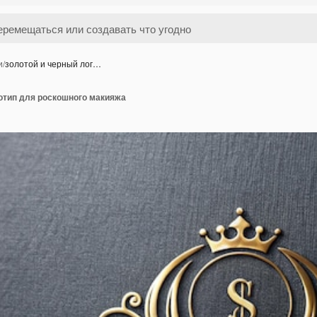
и
/
золотой и черный лог…
отип для роскошного макияжа