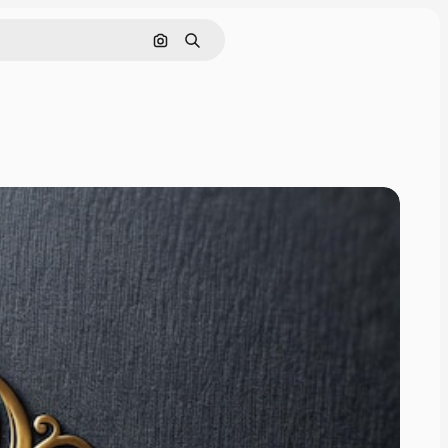
Поиск по изображению
Поиск