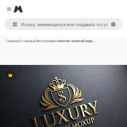
Magnific
Close menu
Поиск 
Главная
/
Стоковый
/
Фотографии
/
логотип золотой коро…
Премиум