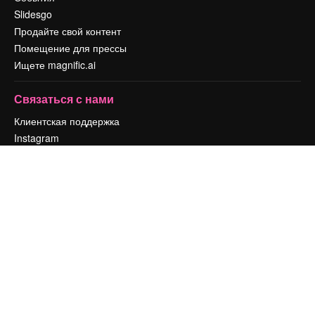
Slidesgo
Продайте свой контент
Помещение для прессы
Ищете magnific.ai
Связаться с нами
Клиентская поддержка
Instagram
YouTube
LinkedIn
TikTok
Discord
X
Reddit
Copyright © 2010-
2026
Freepik Company S.L.U.
Все права защищены
.