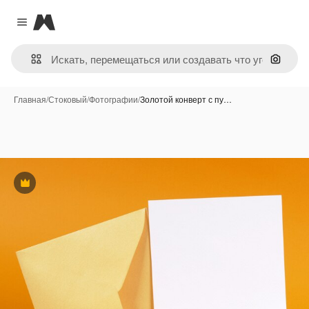
Magnific
Close menu
Поиск 
Главная
/
Стоковый
/
Фотографии
/
Золотой конверт с пу…
Премиум