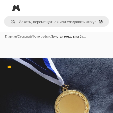
Magnific
Close menu
Поиск 
Главная
/
Стоковый
/
Фотографии
/
Золотая медаль на ба…
Премиум