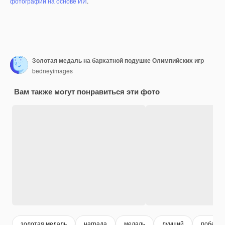
фотографий на основе ИИ
.
Золотая медаль на бархатной подушке Олимпийских игр
bedneyimages
Вам также могут понравиться эти фото
золотая медаль
награда
медаль
лучший
победит