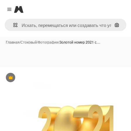
Magnific
Close menu
Поиск 
Главная
/
Стоковый
/
Фотографии
/
Золотой номер 2021 с…
Премиум