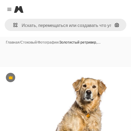
Magnific
Close menu
Поиск 
Главная
/
Стоковый
/
Фотографии
/
Золотистый ретривер,…
Премиум