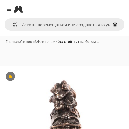
Magnific
Close menu
Поиск 
Главная
/
Стоковый
/
Фотографии
/
золотой щит на белом…
Премиум