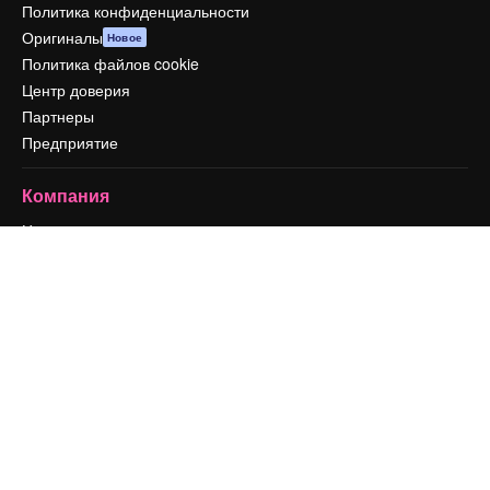
Политика конфиденциальности
Оригиналы
Новое
Политика файлов cookie
Центр доверия
Партнеры
Предприятие
Компания
Цены
О нас
Reviews
Вакансии
Поиск тенденций
Блог
События
Slidesgo
Продайте свой контент
Помещение для прессы