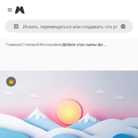
Magnific
Close menu
Поиск 
Главная
/
Стоковый
/
Фотографии
/
Доброе утро сцены фо…
Премиум