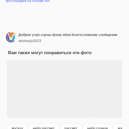
фотографий на основе ИИ
.
Доброе утро сцены фона обои благословение сообщение
adobeyip2023
Вам также могут понравиться эти фото
восход
небо рассвет
рассвет
небо солнце
восход