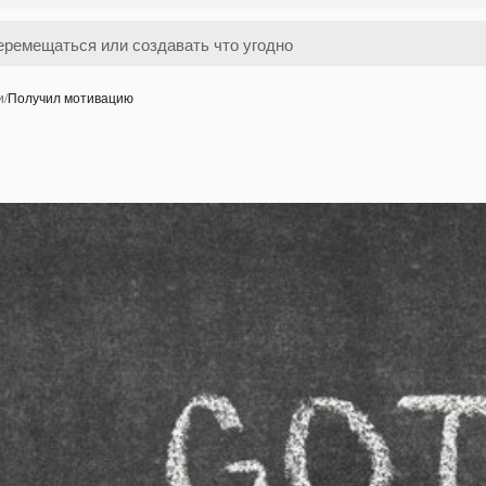
и
/
Получил мотивацию