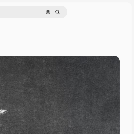
Поиск по изображению
Поиск