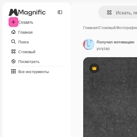
Создать
Главная
/
Стоковый
/
Фотографи
Главная
Поиск
Получил мотивацию
yuryzap
Стоковый
Посмотреть
Премиум
Все инструменты