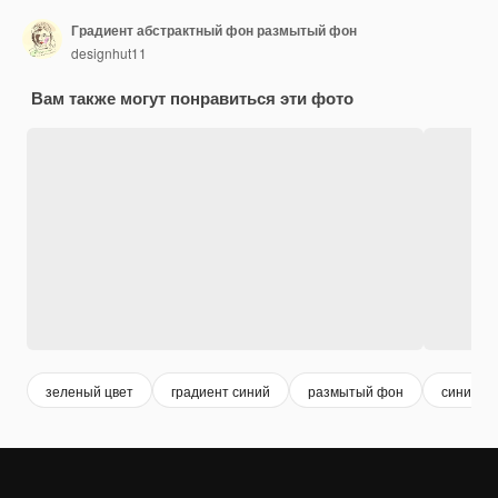
Градиент абстрактный фон размытый фон
designhut11
Вам также могут понравиться эти фото
зеленый цвет
градиент синий
размытый фон
синий ф