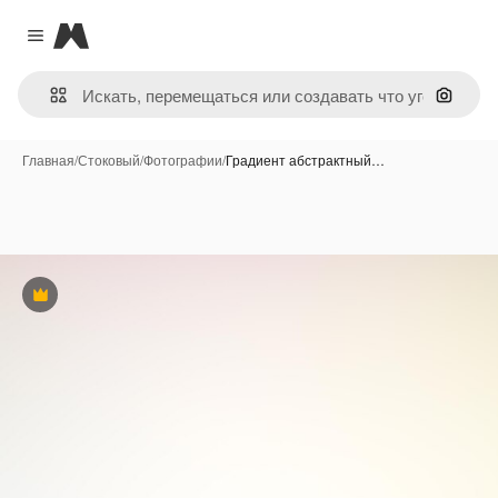
Magnific
Close menu
Поиск 
Главная
/
Стоковый
/
Фотографии
/
Градиент абстрактный…
Премиум