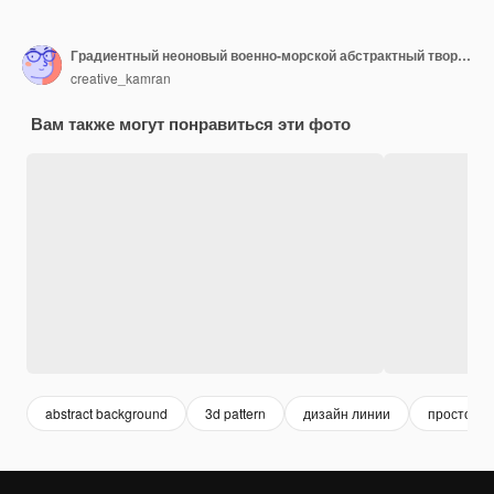
Градиентный неоновый военно-морской абстрактный творческий дизайн фона
creative_kamran
Вам также могут понравиться эти фото
abstract background
3d pattern
дизайн линии
простой 