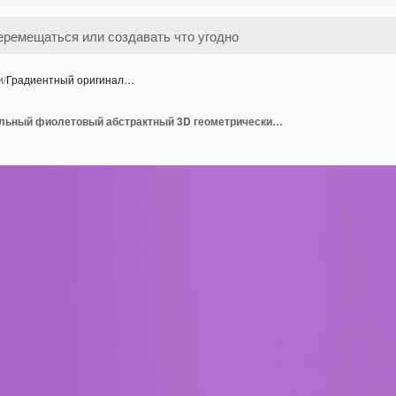
и
/
Градиентный оригинал…
Градиентный оригинальный фиолетовый абстрактный 3D геометрический дизайн фона