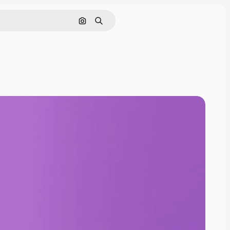
Поиск по изображению
Поиск