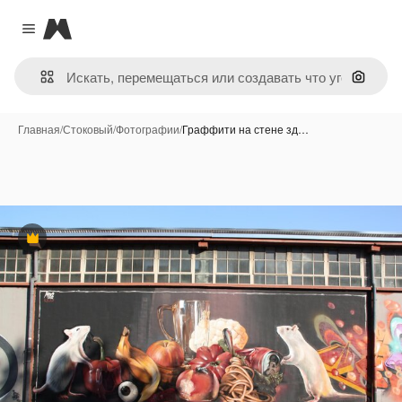
Magnific
Close menu
Поиск 
Главная
/
Стоковый
/
Фотографии
/
Граффити на стене зд…
Премиум