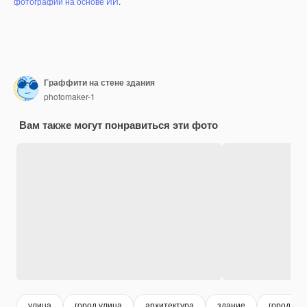
фотографий на основе ИИ
.
Граффити на стене здания
photomaker-1
Вам также могут понравиться эти фото
улица
город улица
архитектура
здание
город