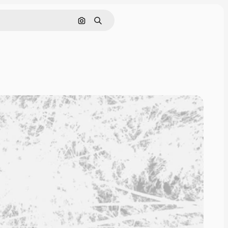
Поиск по изображению
Поиск