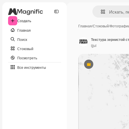
Создать
Главная
/
Стоковый
/
Фотографи
Главная
Поиск
Текстура зернистой с
ijjul
Стоковый
Посмотреть
Премиум
Все инструменты