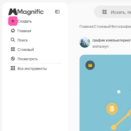
Создать
Главная
/
Стоковый
/
Фотографи
Главная
Поиск
график компьютерного
aishazeyn
Стоковый
Посмотреть
Премиум
Все инструменты