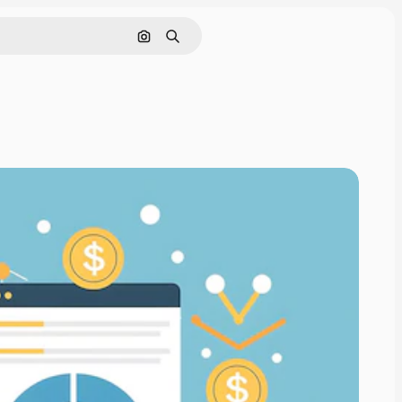
Поиск по изображению
Поиск