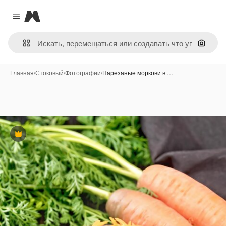
Magnific
Close menu
Поиск 
Главная
/
Стоковый
/
Фотографии
/
Нарезаные моркови в …
Премиум