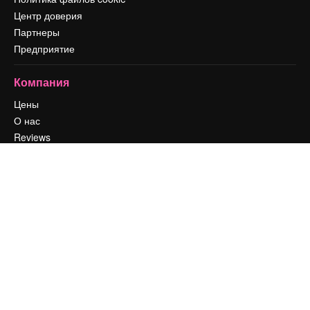
Центр доверия
Партнеры
Предприятие
Компания
Цены
О нас
Reviews
Вакансии
Поиск тенденций
Блог
События
Slidesgo
Продайте свой контент
Помещение для прессы
Ищете magnific.ai
Связаться с нами