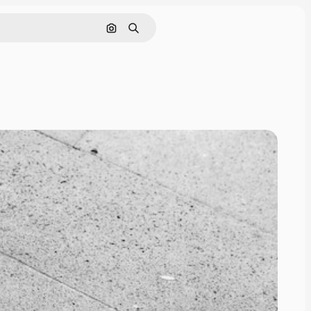
Поиск по изображению
Поиск