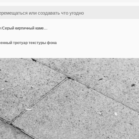
и
/
Серый кирпичный каме…
енный тротуар текстуры фона