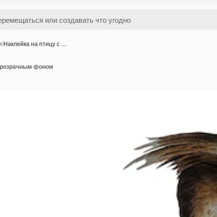
и
/
Наклейка на птицу с …
 прозрачным фоном