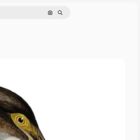
Поиск по изображению
Поиск