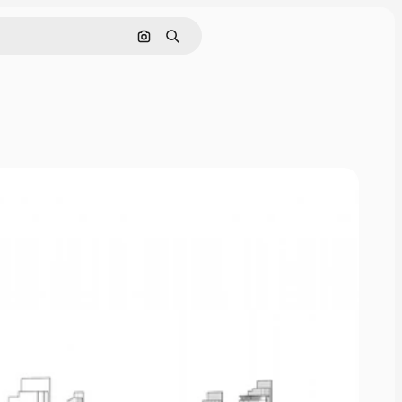
Поиск по изображению
Поиск