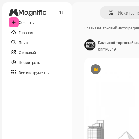
Создать
Главная
/
Стоковый
/
Фотографи
Главная
Поиск
bnmk0819
Стоковый
Посмотреть
Премиум
Все инструменты