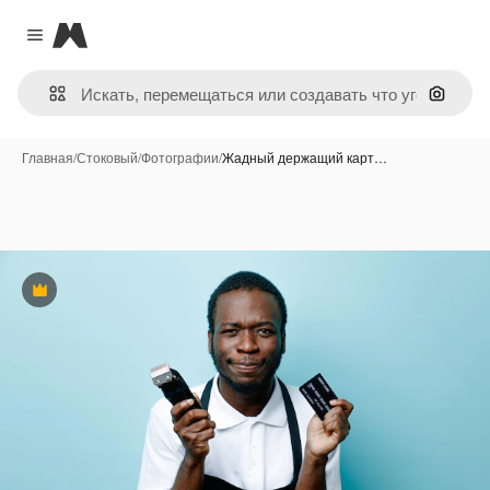
Magnific
Close menu
Поиск 
Главная
/
Стоковый
/
Фотографии
/
Жадный держащий карт…
Премиум