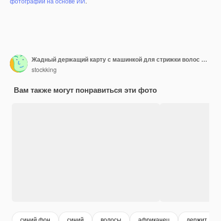
фотографий на основе ИИ
.
Жадный держащий карту с машинкой для стрижки волос молодой африканский парикмахер в униформе, изолированный на синем фоне
stockking
Вам также могут понравиться эти фото
синий фон
синий
волосы
африканец
держит