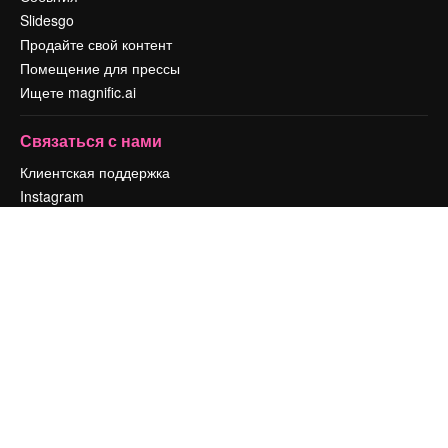
Slidesgo
Продайте свой контент
Помещение для прессы
Ищете magnific.ai
Связаться с нами
Клиентская поддержка
Instagram
YouTube
LinkedIn
TikTok
Discord
X
Reddit
Copyright © 2010-
2026
Freepik Company S.L.U.
Все права защищены
.