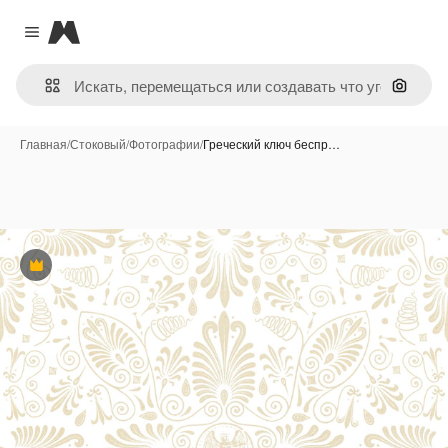
Magnific
Close menu
Поиск 
Главная
/
Стоковый
/
Фотографии
/
Греческий ключ беспр…
Премиум