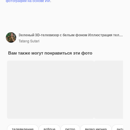
фотографий на основе ИИ
.
Зеленый 3D-телевизор с белым фоном Иллюстрация телевизора в старом стиле 3D-рендеринг
Tatang Sutari
Вам также могут понравиться эти фото
телевидение
antique
ретро
видео иконка
антенн