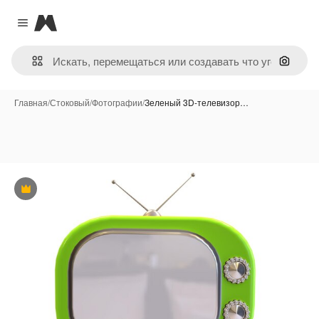
Magnific
Close menu
Поиск 
Главная
/
Стоковый
/
Фотографии
/
Зеленый 3D-телевизор…
Премиум