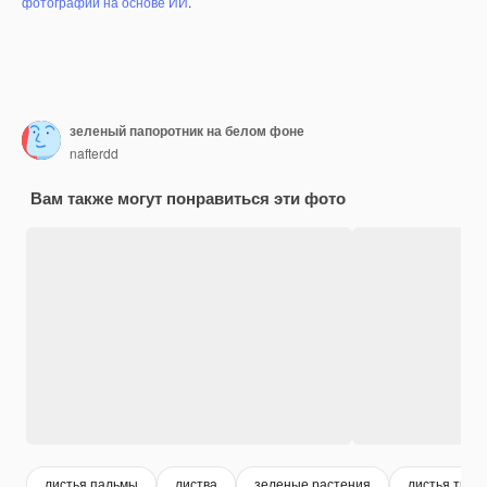
фотографий на основе ИИ
.
зеленый папоротник на белом фоне
nafterdd
Вам также могут понравиться эти фото
листья пальмы
листва
зеленые растения
листья троп