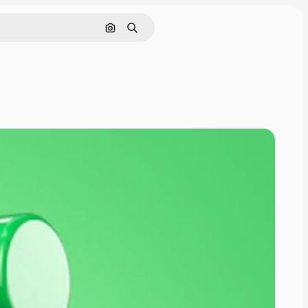
Поиск по изображению
Поиск