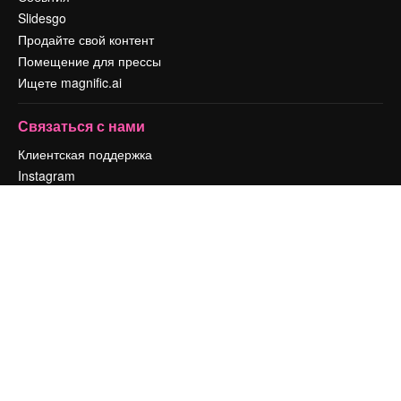
Slidesgo
Продайте свой контент
Помещение для прессы
Ищете magnific.ai
Связаться с нами
Клиентская поддержка
Instagram
YouTube
LinkedIn
TikTok
Discord
X
Reddit
Copyright © 2010-
2026
Freepik Company S.L.U.
Все права защищены
.