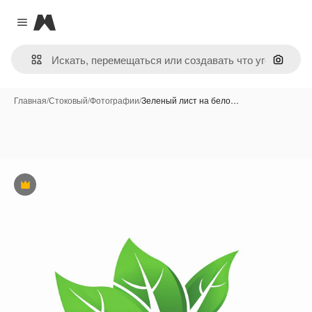
Magnific
Close menu
Поиск 
Главная
/
Стоковый
/
Фотографии
/
Зеленый лист на бело…
Премиум