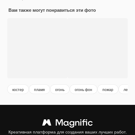
Вам также могут понравиться эти фото
костер
пламя
огонь
огонь фон
пожар
лесно
Креативная платформа для создания ваших лучших работ.