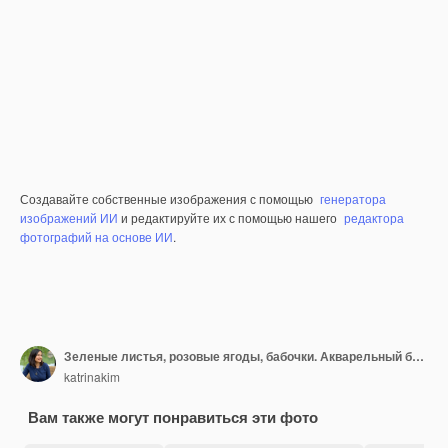
Создавайте собственные изображения с помощью
генератора
изображений ИИ
и редактируйте их с помощью нашего
редактора
фотографий на основе ИИ
.
Зеленые листья, розовые ягоды, бабочки. Акварельный бесшовный узор, изолированный на белом. Ручная роспись, идеально подходит для свадебного дизайна, романтической упаковки, домашнего декора, канцелярских товаров и цифровых творческих проектов
katrinakim
Вам также могут понравиться эти фото