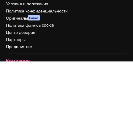
Условия и положения
Политика конфиденциальности
Оригиналы
Новое
Политика файлов cookie
Центр доверия
Партнеры
Предприятие
Компания
Цены
О нас
Reviews
Вакансии
Поиск тенденций
Блог
События
Slidesgo
Продайте свой контент