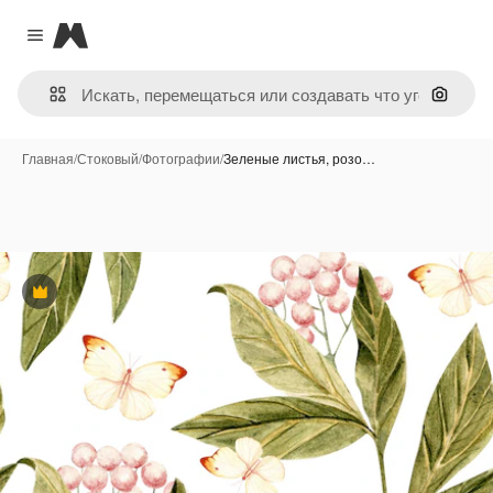
Magnific
Close menu
Поиск 
Главная
/
Стоковый
/
Фотографии
/
Зеленые листья, розо…
Премиум