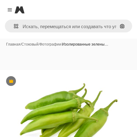
Magnific
Close menu
Поиск 
Главная
/
Стоковый
/
Фотографии
/
Изолированные зелены…
Премиум