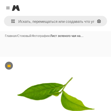
Magnific
Close menu
Поиск 
Главная
/
Стоковый
/
Фотографии
/
Лист зеленого чая на…
Премиум