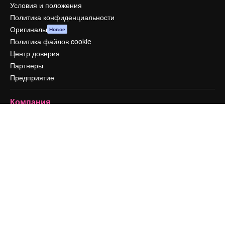
Условия и положения
Политика конфиденциальности
Оригиналы
Новое
Политика файлов cookie
Центр доверия
Партнеры
Предприятие
Компания
Цены
О нас
Reviews
Вакансии
Поиск тенденций
Блог
События
Slidesgo
Продайте свой контент