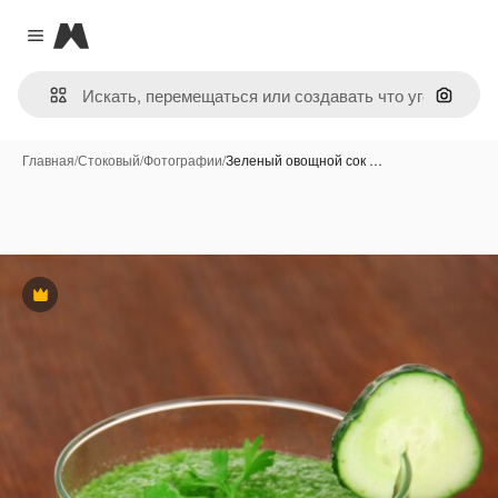
Magnific
Close menu
Поиск 
Главная
/
Стоковый
/
Фотографии
/
Зеленый овощной сок …
Премиум