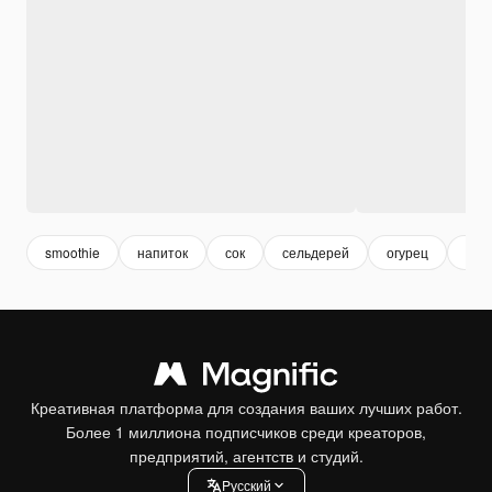
smoothie
напиток
сок
сельдерей
огурец
кок
Креативная платформа для создания ваших лучших работ.
Более 1 миллиона подписчиков среди креаторов,
предприятий, агентств и студий.
Pусский